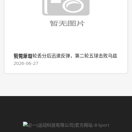
葡萄牙首轮丢分后迅速反弹，第二轮五球击败乌兹别克斯坦
2026-06-27