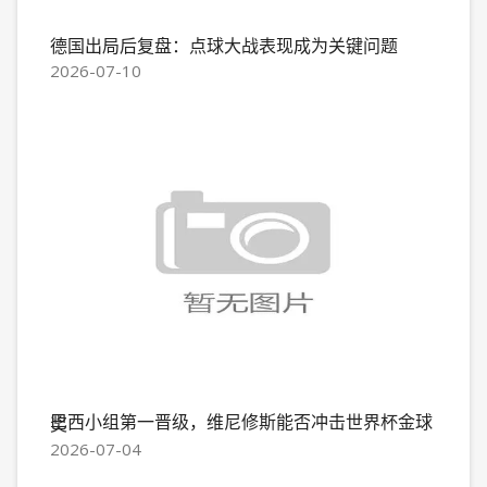
德国出局后复盘：点球大战表现成为关键问题
2026-07-10
巴西小组第一晋级，维尼修斯能否冲击世界杯金球奖
2026-07-04