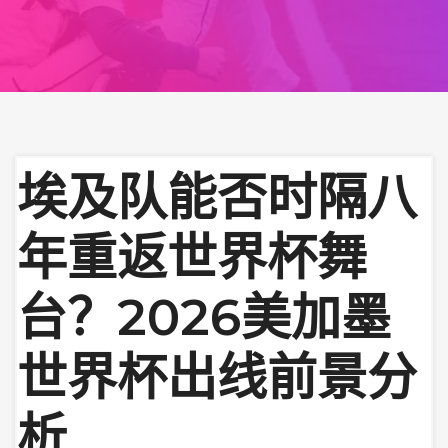
埃及队能否时隔八
年重返世界杯舞
台？2026美加墨
世界杯出线前景分
析