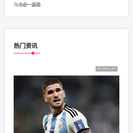
沟通
必一运动
热门资讯