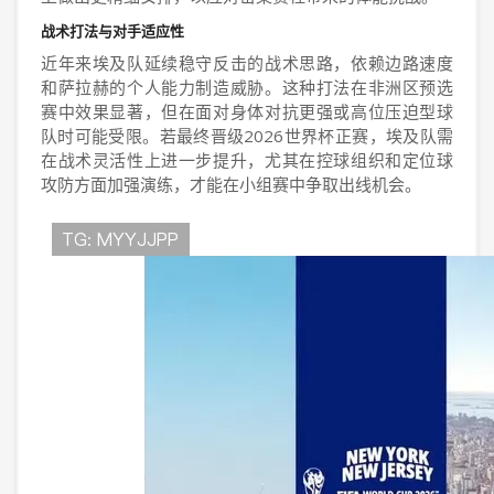
战术打法与对手适应性
近年来埃及队延续稳守反击的战术思路，依赖边路速度
和萨拉赫的个人能力制造威胁。这种打法在非洲区预选
赛中效果显著，但在面对身体对抗更强或高位压迫型球
队时可能受限。若最终晋级2026世界杯正赛，埃及队需
在战术灵活性上进一步提升，尤其在控球组织和定位球
攻防方面加强演练，才能在小组赛中争取出线机会。