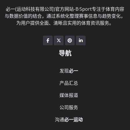
必一(运动科技有限公司)官方网站-B·Sport专注于体育内容
与数据价值的结合，通过系统化整理赛事信息与趋势变化，
为用户提供全面、清晰且实用的体育资讯服务。
导航
发现
必一
产品汇总
媒体报道
公司服务
沟通
必一运动