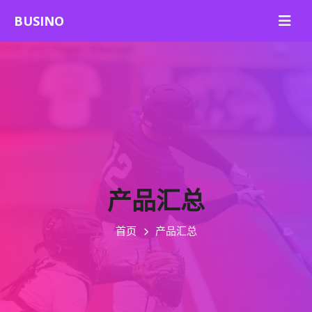
产品汇总
首页
产品汇总