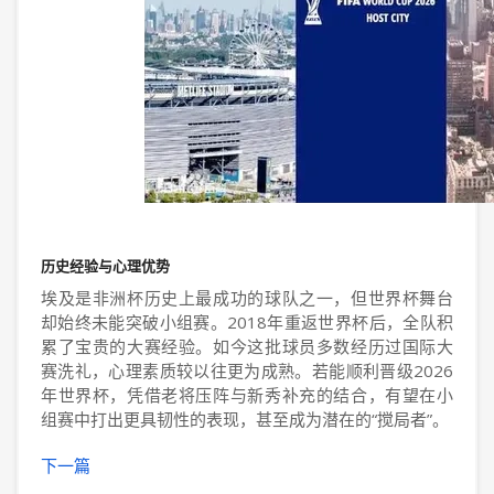
历史经验与心理优势
埃及是非洲杯历史上最成功的球队之一，但世界杯舞台
却始终未能突破小组赛。2018年重返世界杯后，全队积
累了宝贵的大赛经验。如今这批球员多数经历过国际大
赛洗礼，心理素质较以往更为成熟。若能顺利晋级2026
年世界杯，凭借老将压阵与新秀补充的结合，有望在小
组赛中打出更具韧性的表现，甚至成为潜在的“搅局者”。
下一篇