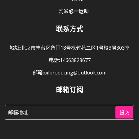
沟通
必一运动
联系方式
地址:
北京市丰台区角门18号枫竹苑二区1号楼3层303室
电话:
14663828677
邮箱:
oilproducing@outlook.com
邮箱订阅
提交