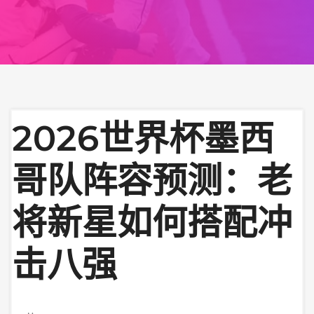
2026世界杯墨西
哥队阵容预测：老
将新星如何搭配冲
击八强