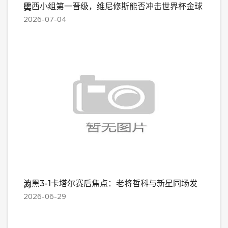
巴西小组第一晋级，维尼修斯能否冲击世界杯金球奖
2026-07-04
波黑3-1卡塔尔赛后焦点：老将哲科与新星同场发力
2026-06-29