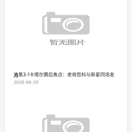
波黑3-1卡塔尔赛后焦点：老将哲科与新星同场发力
2026-06-29