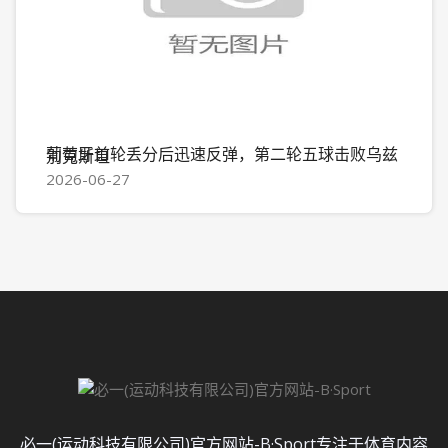
葡萄牙首轮丢分后迅速反弹，第二轮五球击败乌兹别克斯坦
2026-06-27
必一(运动科技有限公司)官方网站-B·Sport专注于体育内容