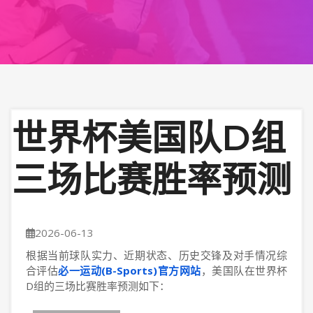
世界杯美国队D组
三场比赛胜率预测
2026-06-13
根据当前球队实力、近期状态、历史交锋及对手情况综
合评估
必一运动(B-Sports)官方网站
，美国队在世界杯
D组的三场比赛胜率预测如下：