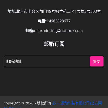
地址:
北京市丰台区角门18号枫竹苑二区1号楼3层303室
电话:
14663828677
邮箱:
oilproducing@outlook.com
邮箱订阅
提交
Copyright © 2026 - 版权所有
必一(运动科技有限公司)官方网