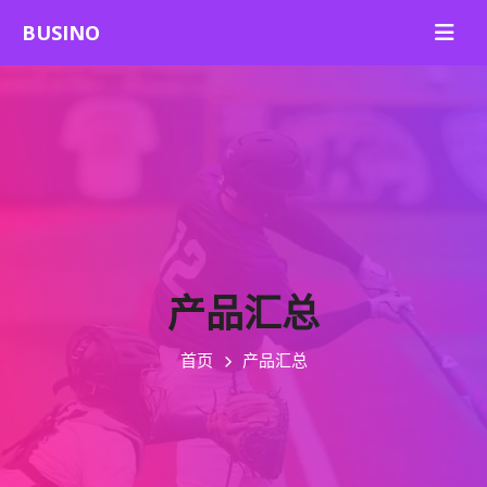
产品汇总
首页
产品汇总