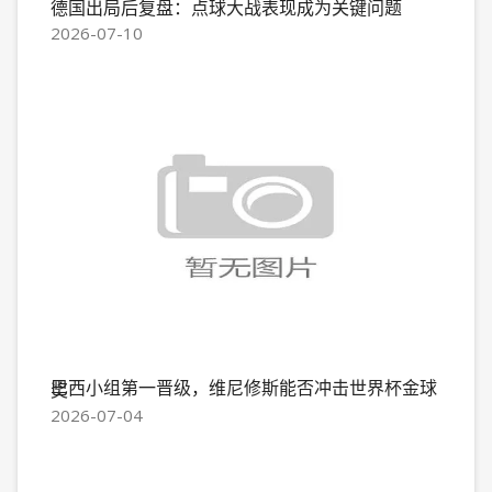
德国出局后复盘：点球大战表现成为关键问题
2026-07-10
巴西小组第一晋级，维尼修斯能否冲击世界杯金球奖
2026-07-04