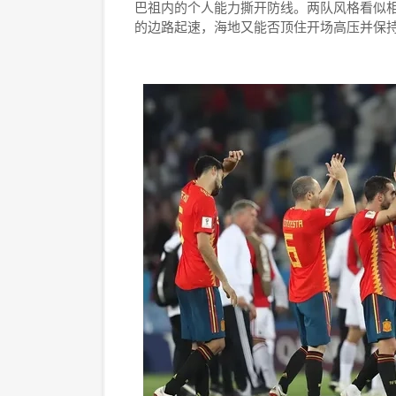
巴祖内的个人能力撕开防线。两队风格看似
的边路起速，海地又能否顶住开场高压并保