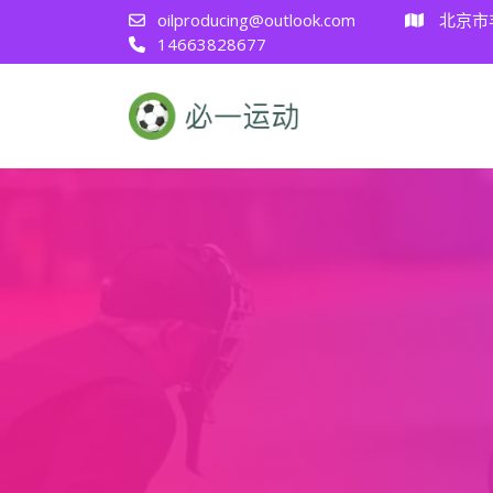
oilproducing@outlook.com
北京市
14663828677