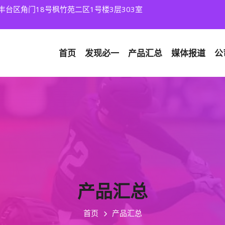
丰台区角门18号枫竹苑二区1号楼3层303室
首页
发现
必一
产品汇总
媒体报道
公
产品汇总
首页
产品汇总