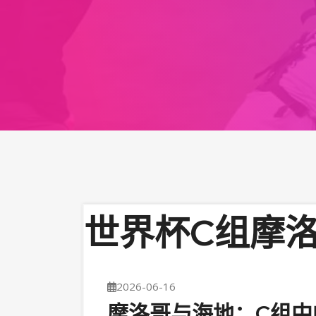
世界杯C组摩
2026-06-16
摩洛哥与海地：C组中