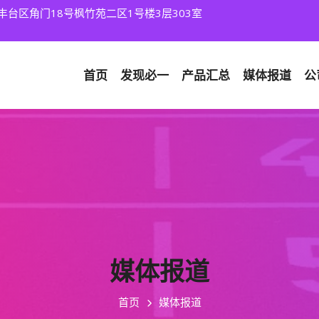
丰台区角门18号枫竹苑二区1号楼3层303室
首页
发现
必一
产品汇总
媒体报道
公
媒体报道
首页
媒体报道