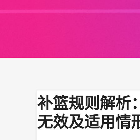
补篮规则解析
无效及适用情