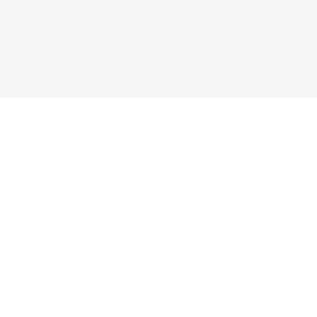
邮箱订阅
枫竹苑
提交
.com