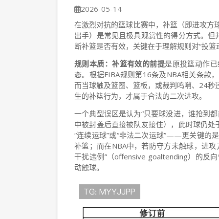
2026-05-14
在激烈对抗的篮球比赛中，补篮（即进攻方
出手）是常见且极具观赏性的得分方式。但并
断补篮是否有效，关键在于理解规则对“投篮动
规则本质：补篮有效的前提
是原投篮动作已
态。根据FIBA规则第16条及NBA相关
而当球触及篮圈、篮板，或裁判鸣哨、24秒
生的补篮行为，才属于合法的二次进攻。
一个典型误区是认为“只要球没进，谁抢到都
中被封盖后直接被队友接住），此时球仍处于
“连续运球”或“非法二次运球”——更关键的
补篮；而在NBA中，若防守方未触球，进攻
干扰违例”（offensive goaltend
动触球。