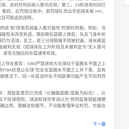
球，此时任何后续入筐均无效；第三，24秒进攻时间已
第四，在罚球过程中，若罚球队员出手后球未碰 rim，
效且可能追加违例。
终结”和“球是否具备入筐可能性”的即时判断。例如，当
触碰但未改变轨迹，随后砸在篮圈上弹起，队友飞身补扣
赛仍为活球。反之，若三分球刚离手就被封盖，球未碰篮
能被判无效（因球尚在上升阶段且未被判定为“无入筐可
球，进攻方随后的补篮通常有效。
”规则上存在差异：NBA严禁进攻方在球位于篮圈水平面之上
FIBA仅禁止在球“完全在篮圈水平面之上并下落、且有
边缘情况下，同一补篮动作在不同联赛可能产生不同判罚
点：原投篮是否已完成（以触碰篮圈/篮板为标志）、比
反干扰球规则。球迷和球员常误以为“抢到篮板就能随便
明确边界。理解这些细节，不仅能看懂争议判罚，也能在
下一篇