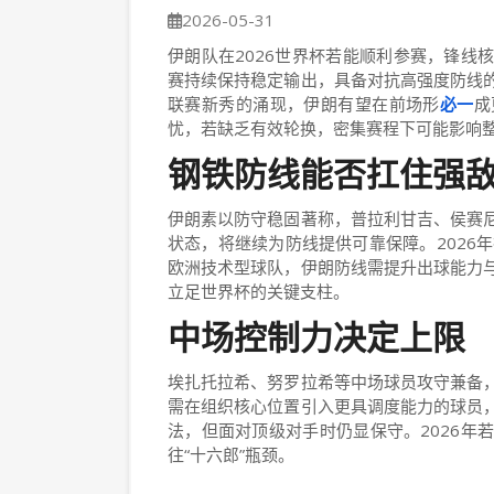
2026-05-31
伊朗队在2026世界杯若能顺利参赛，锋线
赛持续保持稳定输出，具备对抗高强度防线
联赛新秀的涌现，伊朗有望在前场形
必一
成
忧，若缺乏有效轮换，密集赛程下可能影响
钢铁防线能否扛住强
伊朗素以防守稳固著称，普拉利甘吉、侯赛
状态，将继续为防线提供可靠保障。2026
欧洲技术型球队，伊朗防线需提升出球能力
立足世界杯的关键支柱。
中场控制力决定上限
埃扎托拉希、努罗拉希等中场球员攻守兼备
需在组织核心位置引入更具调度能力的球员
法，但面对顶级对手时仍显保守。2026年
往“十六郎”瓶颈。