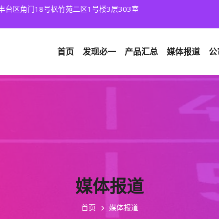
丰台区角门18号枫竹苑二区1号楼3层303室
首页
发现
必一
产品汇总
媒体报道
公
媒体报道
首页
媒体报道