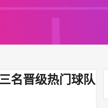
第三名晋级热门球队