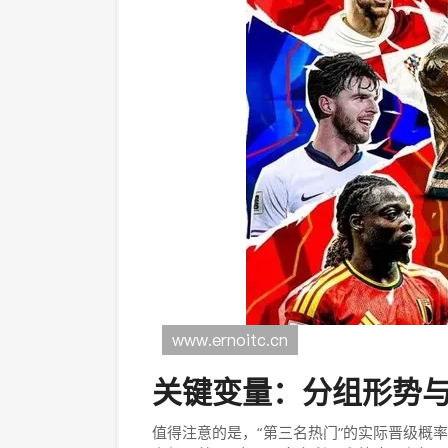
关键变量：分组形势
值得注意的是，“第三名热门”的实际晋级概