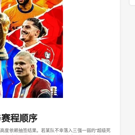
与赛程顺序
率高度依赖抽签结果。若某队不幸落入三强一弱的“超级死