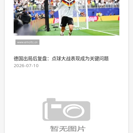
德国出局后复盘：点球大战表现成为关键问题
2026-07-10