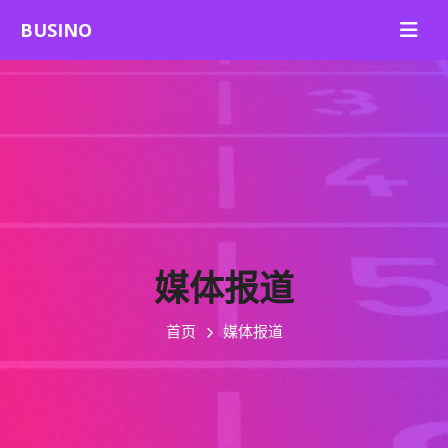
媒体报道
首页
媒体报道