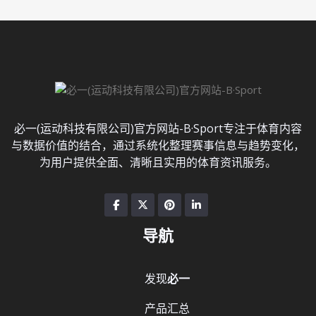
必一(运动科技有限公司)官方网站-B·Sport专注于体育内容
与数据价值的结合，通过系统化整理赛事信息与趋势变化，
为用户提供全面、清晰且实用的体育资讯服务。
导航
发现
必一
产品汇总