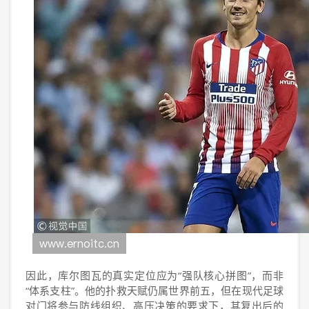
因此，库尔图瓦的真实定位应为“强队核心拼图”，而非
“体系支柱”。他的扑救天赋仍属世界前五，但在现代足球
对门将参与防线组织、高压决策的要求下，其复出后的