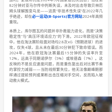
82分钟对亚马尔传中判断失误，未及时出击导致贝林厄
姆头球解围变乌龙——这类“非技术性失误”在2022年几
乎绝迹，却在
必一运动(B-Sports)官方网站
2024年高频
重现。
本质上，库尔图瓦的问题并非扑救能力退化，而是“决策
稳定性”与“高压环境适应力”的下滑。2022年欧冠征程
中，他在淘汰赛阶段面对场均2.8次xG（预期进球）的进
攻，仅失4球，且从未在最后30分钟犯下致命错误。而
2024年，他在欧冠淘汰赛最后15分钟的失误率升至
12%，远高于同期诺伊尔（5%）或埃德森（7%）。这
反映的不是反应速度问题，而是重伤复出后对比赛节奏
的掌控力减弱——当防线频繁失位，他无法像巅峰期那
样通过提前预判或果断出击压缩对手空间，反而陷入被
动救火模式。