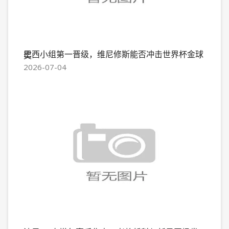
巴西小组第一晋级，维尼修斯能否冲击世界杯金球奖
2026-07-04