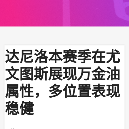
达尼洛本赛季在尤
文图斯展现万金油
属性，多位置表现
稳健