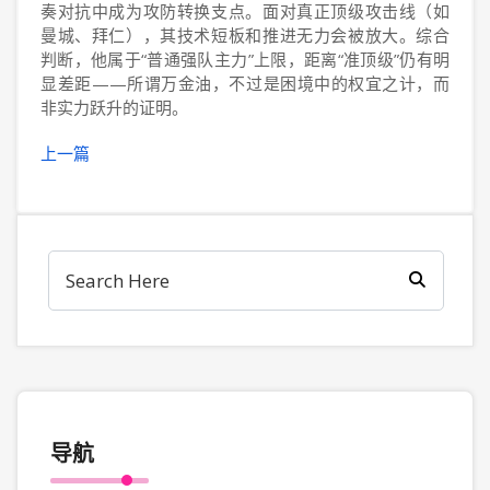
奏对抗中成为攻防转换支点。面对真正顶级攻击线（如
曼城、拜仁），其技术短板和推进无力会被放大。综合
判断，他属于“普通强队主力”上限，距离“准顶级”仍有明
显差距——所谓万金油，不过是困境中的权宜之计，而
非实力跃升的证明。
上一篇
导航