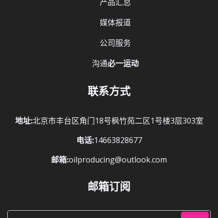
产品汇总
媒体报道
公司服务
沟通
必一运动
联系方式
地址:
北京市丰台区角门18号枫竹苑二区1号楼3层303室
电话:
14663828677
邮箱:
oilproducing@outlook.com
邮箱订阅